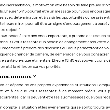
boliser l’ambition, la motivation et le besoin de faire preuve d’init
ls. L’heure 15h15 pourrait être un message pour vous encourager
es avec détermination et à saisir les opportunités qui se présent
tte heure miroir pourrait être un signe d’encouragement à persév
tre objectif.
vous inciter à faire des choix importants, à prendre des risques et
onnel. Si vous ressentez un besoin de changement dans votre vi
ncouragement à prendre des décisions qui vous permettront de vo
iquer de changer de carrière, de déménager, de vous consacrer 
re santé physique et mentale. L’heure 15h15 est souvent consid
et à la réflexion sur vos priorités.
res miroirs ?
tive et dépend de vos propres expériences et intuitions. Lorsq
enti et à ce que vous ressentez à ce moment précis. Vous 
currentes, car ils peuvent être liés aux messages que vous rec
n compte la situation et les événements qui se sont produits a