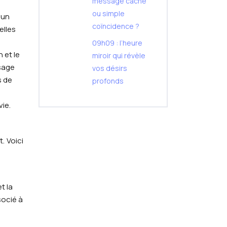
message caché
ou simple
 un
coïncidence ?
elles
09h09 : l’heure
 et le
miroir qui révèle
sage
vos désirs
s de
profonds
ie.
. Voici
t la
socié à