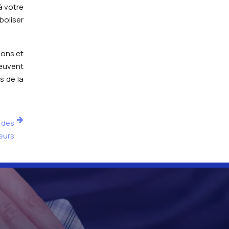
à votre
boliser
ions et
peuvent
s de la
 des
eurs