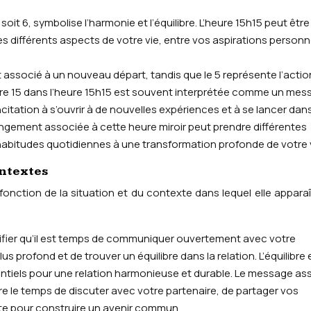
soit 6, symbolise l’harmonie et l’équilibre. L’heure 15h15 peut être
es différents aspects de votre vie, entre vos aspirations personn
t associé à un nouveau départ, tandis que le 5 représente l’action
fre 15 dans l’heure 15h15 est souvent interprétée comme un mes
tation à s’ouvrir à de nouvelles expériences et à se lancer dan
angement associée à cette heure miroir peut prendre différentes
 habitudes quotidiennes à une transformation profonde de votre v
ontextes
 fonction de la situation et du contexte dans lequel elle apparaît
nifier qu’il est temps de communiquer ouvertement avec votre
s profond et de trouver un équilibre dans la relation. L’équilibre e
iels pour une relation harmonieuse et durable. Le message as
dre le temps de discuter avec votre partenaire, de partager vos
nte pour construire un avenir commun.