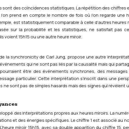
rs sont des coïncidences statistiques. La répétition des chiffres 
i l’on prend en compte le nombre de fois où l’on regarde une 
xemple, est statistiquement comparable à celle d’autres heures m
ée sur la probabilité et les statistiques, ne satisfait pas c
ils voient 15h15 ou une autre heure miroir.
 de la synchronicity de Carl Jung, propose une autre interprétat
d’événements qui ne sont pas liés par la causalité mais qui parta
 pourraient être des événements synchrones, des messages 
essage particulier. Cette interprétation s’inscrit dans une pers
ces ne sont pas de simples hasards mais des signes qui révèlent 
oyances
éveloppé des interprétations propres aux heures miroirs. La numér
ations et des énergies spécifiques. Le chiffre 1 est associé au 
 L’heure miroir 15h15, avec sa double apparition du chiffre 15, pe