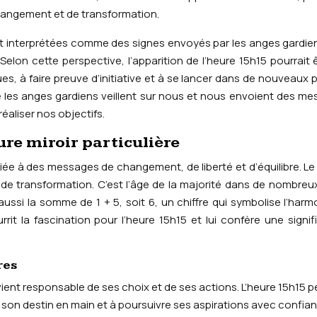
angement et de transformation.
ont interprétées comme des signes envoyés par les anges gardie
lon cette perspective, l’apparition de l’heure 15h15 pourrait 
 à faire preuve d’initiative et à se lancer dans de nouveaux p
e les anges gardiens veillent sur nous et nous envoient des m
éaliser nos objectifs.
re miroir particulière
ciée à des messages de changement, de liberté et d’équilibre. Le 
 de transformation. C’est l’âge de la majorité dans de nombreu
aussi la somme de 1 + 5, soit 6, un chiffre qui symbolise l’harm
rrit la fascination pour l’heure 15h15 et lui confère une signif
res
vient responsable de ses choix et de ses actions. L’heure 15h15 p
son destin en main et à poursuivre ses aspirations avec confia