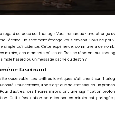
otre regard se pose sur l’horloge. Vous remarquez une étrange s
verse l’échine, un sentiment étrange vous envahit. Vous ne pou
ne simple coïncidence. Cette expérience, commune à de nomb
res miroirs, ces moments où les chiffres se répètent sur l’horlo
un simple hasard ou un message caché du destin ?
nomène fascinant
té observable. Les chiffres identiques s’affichent sur l’horlo
uriosité. Pour certains, il ne s’agit que de statistiques : la probab
 Pour d’autres, ces heures miroirs ont une signification profo
ion. Cette fascination pour les heures miroirs est partagée