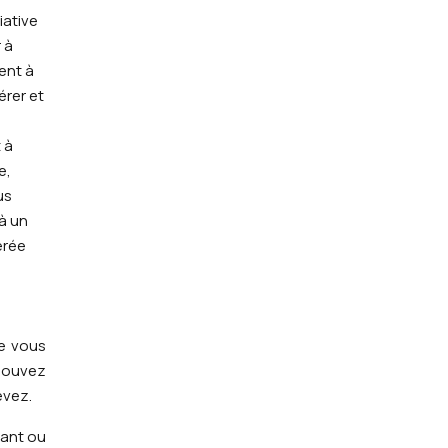
iative
 à
ent à
érer et
 à
e,
us
à un
érée
ue vous
pouvez
evez.
vant ou