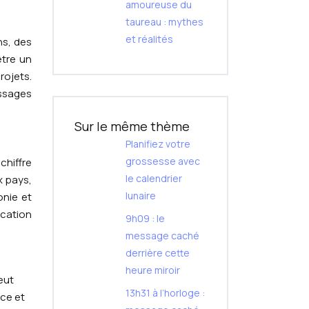
amoureuse du
taureau : mythes
et réalités
ns, des
être un
rojets.
essages
Sur le même thème
Planifiez votre
grossesse avec
chiffre
le calendrier
x pays,
lunaire
onie et
ication
9h09 : le
message caché
derrière cette
heure miroir
eut
13h31 à l’horloge :
nce et