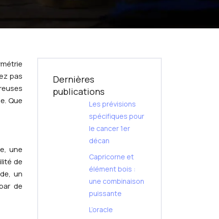
ymétrie
vez pas
Dernières
reuses
publications
ge. Que
Les prévisions
spécifiques pour
le cancer 1er
décan
ge, une
Capricorne et
ilité de
élément bois :
nde, un
une combinaison
 par de
puissante
L’oracle