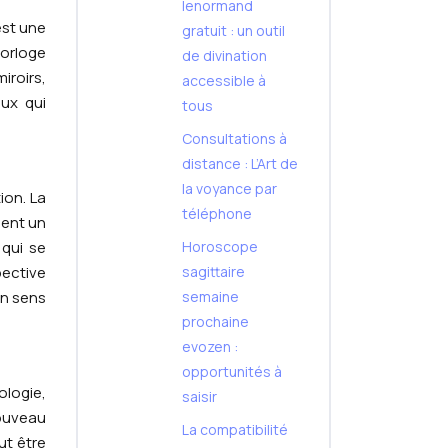
lenormand
est une
gratuit : un outil
horloge
de divination
iroirs,
accessible à
eux qui
tous
Consultations à
distance : L’Art de
la voyance par
ion. La
téléphone
gent un
qui se
Horoscope
pective
sagittaire
un sens
semaine
prochaine
evozen :
opportunités à
ologie,
saisir
nouveau
La compatibilité
ut être