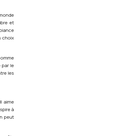
e monde
ibre et
mbiance
s choix
l’homme
 par le
tre les
Il aime
spire à
on peut