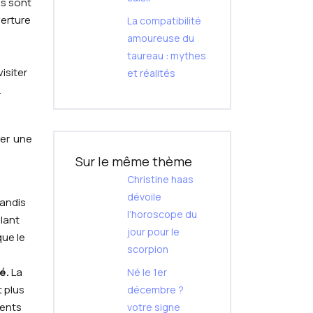
ls sont
verture
La compatibilité
amoureuse du
taureau : mythes
isiter
et réalités
.
éer une
Sur le même thème
Christine haas
dévoile
tandis
l’horoscope du
ulant
jour pour le
que le
scorpion
né.
La
Né le 1er
t plus
décembre ?
ments
votre signe