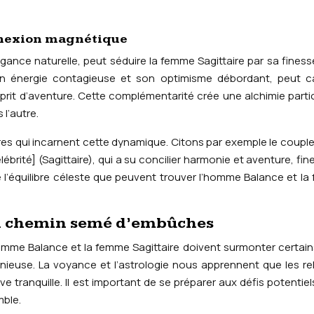
onnexion magnétique
nce naturelle, peut séduire la femme Sagittaire par sa finess
son énergie contagieuse et son optimisme débordant, peut ca
prit d’aventure. Cette complémentarité crée une alchimie partic
 l’autre.
res qui incarnent cette dynamique. Citons par exemple le coupl
brité] (Sagittaire), qui a su concilier harmonie et aventure, fin
e l’équilibre céleste que peuvent trouver l’homme Balance et l
 un chemin semé d’embûches
omme Balance et la femme Sagittaire doivent surmonter certain
nieuse. La voyance et l’astrologie nous apprennent que les re
 tranquille. Il est important de se préparer aux défis potentiel
mble.