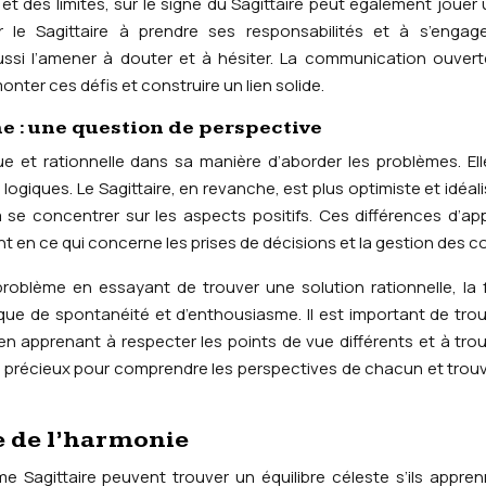
 et des limites, sur le signe du Sagittaire peut également jouer 
 le Sagittaire à prendre ses responsabilités et à s’engage
aussi l’amener à douter et à hésiter. La communication ouvert
nter ces défis et construire un lien solide.
 : une question de perspective
 et rationnelle dans sa manière d’aborder les problèmes. El
logiques. Le Sagittaire, en revanche, est plus optimiste et idéalist
se concentrer sur les aspects positifs. Ces différences d’a
 ce qui concerne les prises de décisions et la gestion des con
roblème en essayant de trouver une solution rationnelle, l
nque de spontanéité et d’enthousiasme. Il est important de tro
 apprenant à respecter les points de vue différents et à tro
il précieux pour comprendre les perspectives de chacun et trou
te de l’harmonie
e Sagittaire peuvent trouver un équilibre céleste s’ils appre