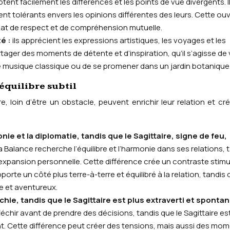
ptent facilement les différences et les points de vue divergents. I
nt tolérants envers les opinions différentes des leurs. Cette ou
climat de respect et de compréhension mutuelle.
té :
ils apprécient les expressions artistiques, les voyages et les
tager des moments de détente et d’inspiration, qu’il s’agisse de v
de musique classique ou de se promener dans un jardin botanique
équilibre subtil
re, loin d’être un obstacle, peuvent enrichir leur relation et cr
nie et la diplomatie, tandis que le Sagittaire, signe de feu,
a Balance recherche l’équilibre et l’harmonie dans ses relations, 
l’expansion personnelle. Cette différence crée un contraste stim
apporte un côté plus terre-à-terre et équilibré à la relation, tandis 
e et aventureux.
échie, tandis que le Sagittaire est plus extraverti et sponta
chir avant de prendre des décisions, tandis que le Sagittaire es
nt. Cette différence peut créer des tensions, mais aussi des mo