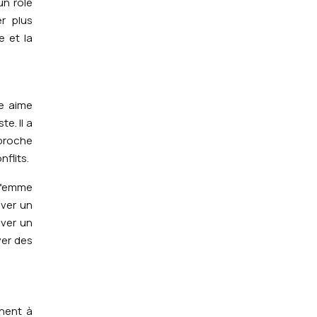
un rôle
r plus
e et la
le aime
e. Il a
pproche
flits.
a femme
uver un
uver un
ver des
nnent à