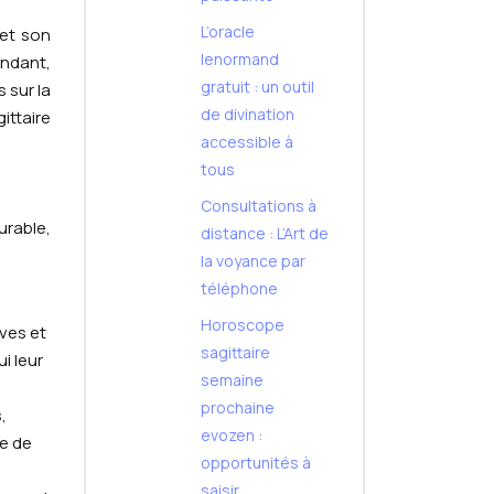
L’oracle
 et son
lenormand
endant,
gratuit : un outil
 sur la
de divination
ittaire
accessible à
tous
Consultations à
urable,
distance : L’Art de
la voyance par
téléphone
Horoscope
aves et
sagittaire
i leur
semaine
prochaine
,
evozen :
ce de
opportunités à
saisir