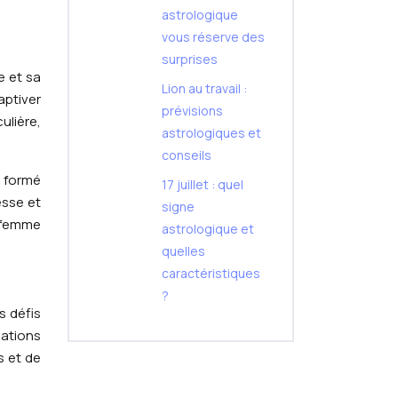
astrologique
vous réserve des
surprises
e et sa
Lion au travail :
ptiver
prévisions
ulière,
astrologiques et
conseils
e formé
17 juillet : quel
esse et
signe
a femme
astrologique et
quelles
caractéristiques
?
s défis
lations
s et de