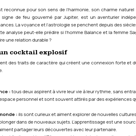
est reconnue pour son sens de l’harmonie, son charme naturel
 signe de feu gouverné par Jupiter, est un aventurier indép
sances. La voyance et l’astrologie se penchent depuis des siècles
tte analyse peut-elle prédire si l’homme Balance et la femme Sag
re une relation durable ?
 un cocktail explosif
nt des traits de caractère qui créent une connexion forte et d
e.
ance :
tous deux aspirent à vivre leur vie à leur rythme, sans entr
r espace personnel et sont souvent attirés par des expériences qu
.
 monde :
ils sont curieux et aiment explorer de nouvelles cultures
plonger dans de nouveaux sujets. L’apprentissage est une sour
 aiment partager leurs découvertes avec leur partenaire.