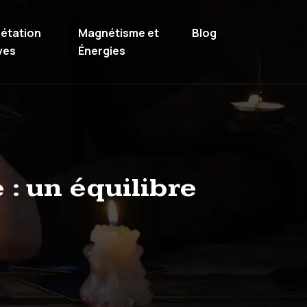
rétation
Magnétisme et
Blog
ves
Énergies
: un équilibre