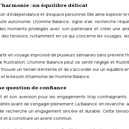
’harmonie : un équilibre délicat
esoin d’indépendance et d’espace personnel. Elle aime explorer l
te autonomie. L’homme Balance, signe d’air, recherche l’équil
r des moments privilégiés avec son partenaire et créer une a
 des tensions, notamment en ce qui concerne les voyages, le
partir en voyage improvisé de plusieurs semaines sans prévenir 
e frustration. L’homme Balance peut se sentir négligé et frustré
rouver un terrain d’entente et de s’accorder sur un équilibre en
 et le besoin d’harmonie de l’homme Balance.
ne question de confiance
rit et son aversion pour les engagements trop contraignants. 
bilités avant de s’engager pleinement. La Balance, en revanche, a
. Elle recherche un engagement sincère et durable. Cette tensi
nt et à construire un avenir commun.