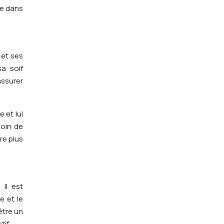
ve dans
 et ses
a soif
assurer
 et lui
soin de
re plus
 Il est
e et le
être un
if.