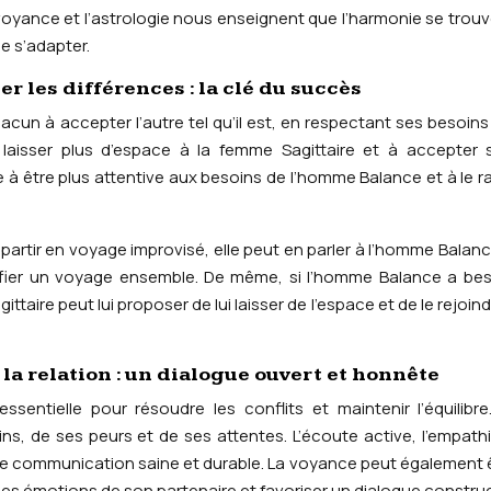
oyance et l’astrologie nous enseignent que l’harmonie se trou
e s’adapter.
r les différences : la clé du succès
acun à accepter l’autre tel qu’il est, en respectant ses besoins
laisser plus d’espace à la femme Sagittaire et à accepter s
 à être plus attentive aux besoins de l’homme Balance et à le r
partir en voyage improvisé, elle peut en parler à l’homme Balance
nifier un voyage ensemble. De même, si l’homme Balance a be
taire peut lui proposer de lui laisser de l’espace et de le rejoind
 relation : un dialogue ouvert et honnête
ntielle pour résoudre les conflits et maintenir l’équilibre.
s, de ses peurs et de ses attentes. L’écoute active, l’empathi
une communication saine et durable. La voyance peut également 
es émotions de son partenaire et favoriser un dialogue construct