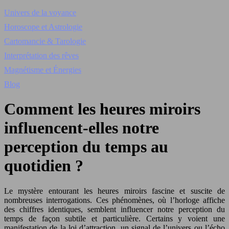
Univers de la voyance
Horoscope et Astrologie
Cartomancie & Tarologie
Interprétation des rêves
Magnétisme et Énergies
Blog
Comment les heures miroirs
influencent-elles notre
perception du temps au
quotidien ?
Le mystère entourant les heures miroirs fascine et suscite de
nombreuses interrogations. Ces phénomènes, où l’horloge affiche
des chiffres identiques, semblent influencer notre perception du
temps de façon subtile et particulière. Certains y voient une
manifestation de la loi d’attraction, un signal de l’univers ou l’écho