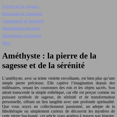
Univers de la voyance
Horoscope et Astrologie
Cartomancie & Tarologie
Interprétation des rêves
Magnétisme et Énergies
Blog
Améthyste : la pierre de la
sagesse et de la sérénité
L’améthyste, avec sa teinte violette envoûtante, est bien plus qu’une
simple pierre précieuse. Elle captive l’imagination depuis des
millénaires, ornant les couronnes des rois et les objets sacrés. Son
attrait transcende la simple esthétique, car elle est perçue comme un
puissant symbole de sagesse, de sérénité et de transformation
personnelle, offrant un lien tangible avec une profonde spiritualité.
Que vous soyez un collectionneur passionné, un adepte de la
lithothérapie ou simplement curieux de découvrir les mystères de
cette pierre fascinante, cet article vous guidera à travers son histoire,